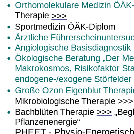
Orthomolekulare Medizin
ÖÄK-
Therapie
>>>
Sportmedizin
ÖÄK-Diplom
Ärztliche Führerscheinuntersu
Angiologische Basisdiagnostik 
Ökologische Beratung
„Der Me
Makrokosmos, Risikofaktor Stan
endogene-/exogene Störfelder
Große Ozon Eigenblut Therapi
Mikrobiologische Therapie
>>>
Bachblüten Therapie
>>>
„Beg
Pflanzenenergie“
PHEET - Physio-Energetisch