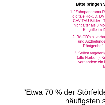
Bitte bringen 
1. "Zahnpanorama-R
digitale Rö-CD, DV
CAVITAU-Bilder - T
nicht älter als 3 M
Eingriffe im 
2. Rö-CD's o. vorh
und Arztbefunde
Röntgenbefun
3. Selbst angefert
(alle Narben!), 
vorhanden: ein 
M
"Etwa 70 % der Störfeld
häufigsten s