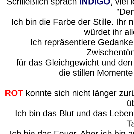
Schließlich sprach
INDIGO
, viel
"Den
Ich bin die Farbe der Stille. I
würdet ihr al
Ich repräsentiere Gedanke
Zwischentön
für das Gleichgewicht und den
die stillen Momente
ROT
konnte sich nicht länger zurü
üb
Ich bin das Blut und das Leben
Ta
Ich bin das Feuer. Aber ich bin 