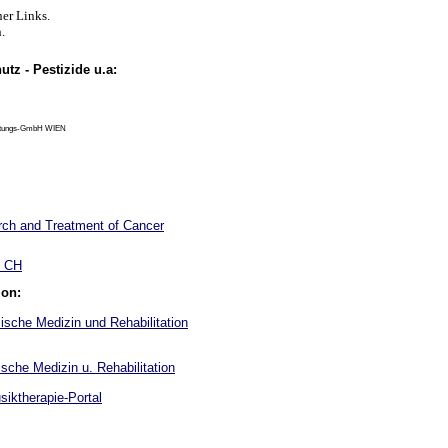
ner Links.
.
utz - Pestizide u.a:
Beratungs-GmbH WIEN
rch and Treatment of Cancer
h CH
ion:
lische Medizin und Rehabilitation
che Medizin u. Rehabilitation
siktherapie-Portal