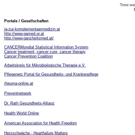
Trotz sor
Portale / Gesellschaften
ja-zur-komplementaermedizin.at
http://www.gamed.or.at
http://www.ganzheitsmed.at/
CANCERMondial Statistical Information System
Cancer treatment, cancer cure, cancer therapy
Cancer Prevention Coalition
Arbeitskreis für Mikrobiologische Therapie e.V.
Pflegenetz Portal für Gesundheits- und Krankenpflege
rheuma-online.at
Preventnetwork
Dr. Rath Gesundheits-Allianz
Health World Online
American Association for Health Freedom
Herzschwäche - Heartfailure Matters