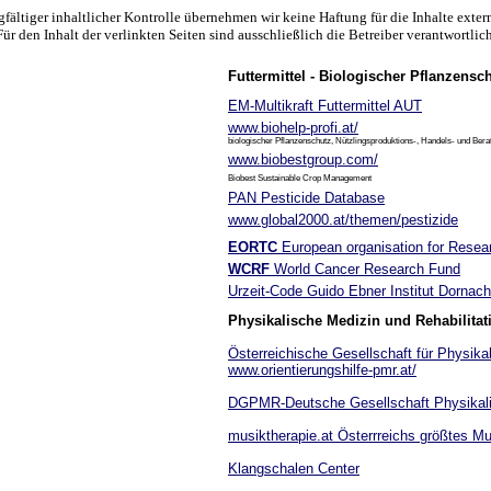
gfältiger inhaltlicher Kontrolle übernehmen wir keine Haftung für die Inhalte exter
Für den Inhalt der verlinkten Seiten sind ausschließlich die Betreiber verantwortlich
Futtermittel - Biologischer Pflanzensch
EM-Multikraft Futtermittel AUT
www.biohelp-profi.at/
biologischer Pflanzenschutz, Nützlingsproduktions-, Handels- und 
www.biobestgroup.com/
Biobest Sustainable Crop Management
PAN Pesticide Database
www.global2000.at/themen/pestizide
EORTC
European organisation for Resea
WCRF
World Cancer Research Fund
Urzeit-Code Guido Ebner Institut Dornac
Physikalische Medizin und Rehabilitat
Österreichische Gesellschaft für Physika
www.orientierungshilfe-pmr.at/
DGPMR-Deutsche Gesellschaft Physikalis
musiktherapie.at Österrreichs größtes Mu
Klangschalen Center